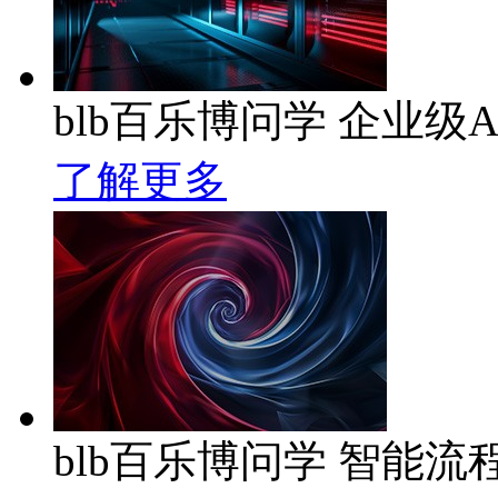
blb百乐博问学 企业级A
了解更多
blb百乐博问学 智能流