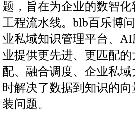
题，旨在为企业的数智
工程流水线。blb百乐博问
业私域知识管理平台、A
业提供更先进、更匹配的
配、融合调度、企业
时解决了数据到知识的向
装问题。