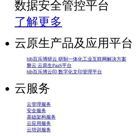
数据安全管控平台
了解更多
云原生产品及应用平台
blb百乐博研云 研制一体化工业互联网解决方案
磐云 云原生PaaS平台
blb百乐博云印 数字化文印管理平台
云服务
云管理服务
安全服务
基础架构服务
云应用服务
云培训服务