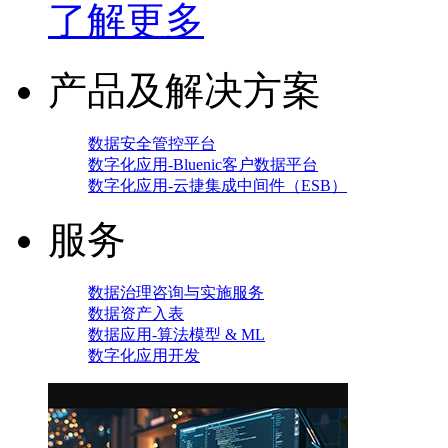
了解更多
产品及解决方案
数据安全管控平台
数字化应用-Bluenic客户数据平台
数字化应用-云捷集成中间件（ESB）
服务
数据治理咨询与实施服务
数据资产入表
数据应用-算法模型 & ML
数字化应用开发