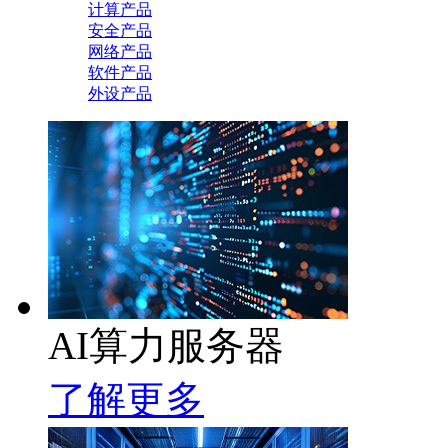
计算产品
安全产品
网络产品
软件产品
外设产品
AI算力服务器
了解更多