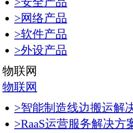
>安全产品
>网络产品
>软件产品
>外设产品
物联网
物联网
>智能制造线边搬运解
>RaaS运营服务解决方