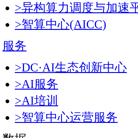
>异构算力调度与加速
>智算中心(AICC)
服务
>DC·AI生态创新中心
>AI服务
>AI培训
>智算中心运营服务