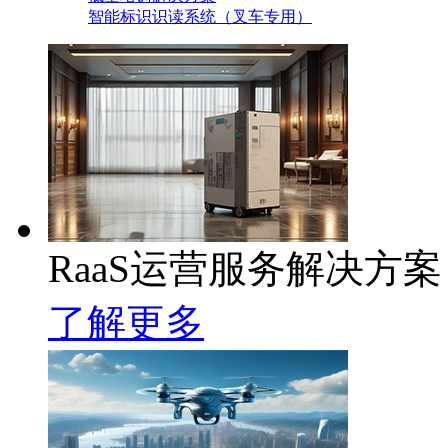
智能标识识读系统（叉车专用）
RaaS运营服务解决方案
了解更多