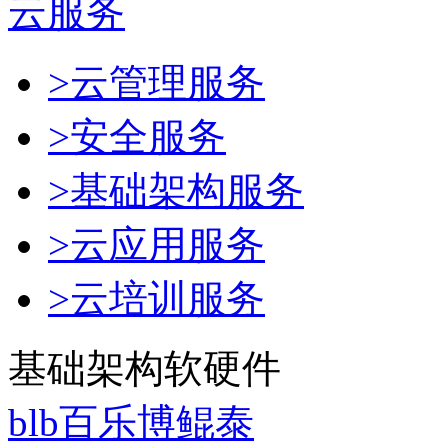
云服务
>云管理服务
>安全服务
>基础架构服务
>云应用服务
>云培训服务
基础架构软硬件
blb百乐博鲲泰